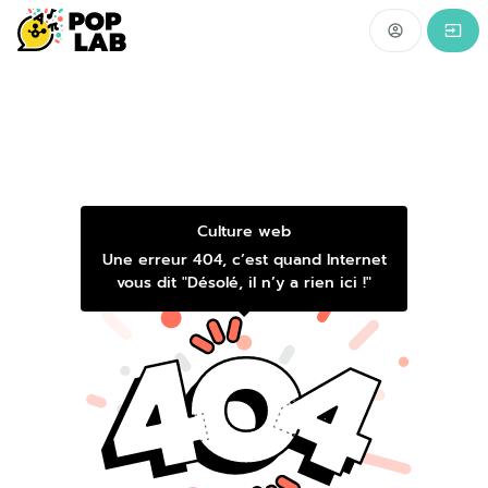
Poplab
:
Retourner
à
l'accueil
Culture web
Une erreur 404, c’est quand Internet
vous dit "Désolé, il n’y a rien ici !"
Erreur
404